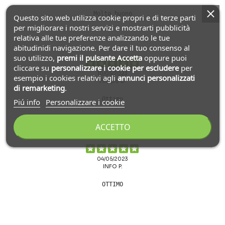
Molto buono
Questo sito web utilizza cookie propri e di terze parti
per migliorare i nostri servizi e mostrarti pubblicità
relativa alle tue preferenze analizzando le tue
abitudinidi navigazione. Per dare il tuo consenso al
suo utilizzo,
premi il pulsante Accetta
oppure puoi
cliccare su
personalizzare i cookie
per escludere
per
10/05/2023
esempio i cookies relativi agli
annunci personalizzati
Filippo D.
di remarketing
.
Ottimo
Piú info
Personalizzare i cookie
ACCETTO
04/05/2023
INFO P.
OTTIMO