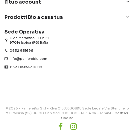
Il tuo account
Prodotti Bio a casa tua
Sede Operativa
C.da Marabino - C.P. 19
97014 Ispica (RG) Italia
0932 955696
info@panierebio.com
‎‎‎‎‎ P.Iva 01585630898
© 2026 - PaniereBio S.r.l - P.Iva 01585630898 Sede Legale Via Stentinello
9 Siracusa (SR) 96100 Cap.Soc. € 10.000 - N.REA SR - 133451 -
Gestisci
Cookie