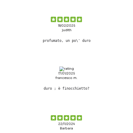
18/02/2025
judith
profumato, un po\' duro
17/01/2025
francesco m.
duro ; è finocchietto?
22/11/2024
Barbara