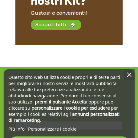
nostri Kit?
Gustosi e convenienti!
Scoprili tutti
Questo sito web utilizza cookie propri e di terze parti
per migliorare i nostri servizi e mostrarti pubblicità
relativa alle tue preferenze analizzando le tue
abitudinidi navigazione. Per dare il tuo consenso al
Iscriviti alla nostra newsletter
suo utilizzo,
premi il pulsante Accetta
oppure puoi
cliccare su
personalizzare i cookie
per escludere
per
Ottieni la spedizione gratuita sul primo ordine!
esempio i cookies relativi agli
annunci personalizzati
di remarketing
.
Piú info
Personalizzare i cookie