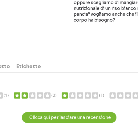
oppure scegliamo di mangiare “
nutrizionale di un riso bianco
pancia” vogliamo anche che il
corpo ha bisogno?
otto
Etichette
(1)
(0)
(1)
Clicca qui per lasciare una recensione