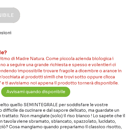
IBILE
nsioni
le?
 ritmo di Madre Natura. Come piccola azienda biologica i
no a seguire una grande richiesta e spesso e volentieri ci
rendendo impossibile trovare fragole a dicembre o arance in
occhiata ai prodotti simili che trovi sotto oppure clicca
 e ti avvisiamo noi appena il prodotto tornerà disponibile.
celto quello SEMINTEGRALE per soddisfare le vostre
o difficile da cucinare e dal sapore delicato, ma guardate un
on trattato: Non mangiate (solo) il riso bianco ! Lo sapete che il
 in tavola viene sbramato, sbiancato, spazzolato, lucidato,
to ciò? Cosa mangiamo quando prepariamo il classico risotto,