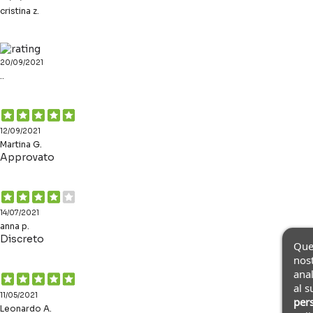
cristina z.
20/09/2021
..
12/09/2021
Martina G.
Approvato
14/07/2021
anna p.
Discreto
Ques
nost
anal
al s
11/05/2021
pers
Leonardo A.