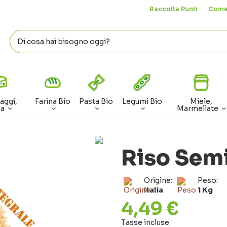
Raccolta Punti
Come
aggi,
Farina Bio
Pasta Bio
Legumi Bio
Miele,
va
Marmellate
Riso Semi
Origine:
Peso:
Italia
1 Kg
4,49 €
Tasse incluse