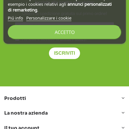
Iscriviti alla nostra newsletter
esempio i cookies relativi agli
annunci personalizzati
di remarketing
.
Ottieni la spedizione gratuita sul primo ordine!
Piú info
Personalizzare i cookie
ACCETTO
Ho letto e accetto la
privacy policy
.
ISCRIVITI
Prodotti
La nostra azienda
Il tuo account