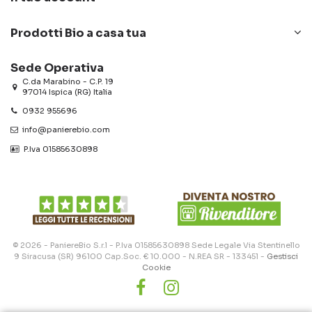
Prodotti Bio a casa tua
Sede Operativa
C.da Marabino - C.P. 19
97014 Ispica (RG) Italia
0932 955696
info@panierebio.com
‎‎‎‎‎ P.Iva 01585630898
© 2026 - PaniereBio S.r.l - P.Iva 01585630898 Sede Legale Via Stentinello
9 Siracusa (SR) 96100 Cap.Soc. € 10.000 - N.REA SR - 133451 -
Gestisci
Cookie