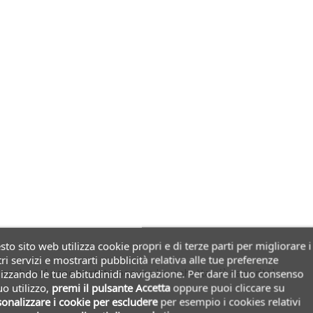
to sito web utilizza cookie propri e di terze parti per migliorare i
ri servizi e mostrarti pubblicità relativa alle tue preferenze
anche sul pane tostato per una bruschetta più saporita!
izzando le tue abitudinidi navigazione. Per dare il tuo consenso
uo utilizzo,
premi il pulsante Accetta
oppure puoi cliccare su
onalizzare i cookie
per escludere
per esempio i cookies relativi