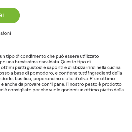
GI
nsioni
un tipo di condimento che può essere utilizzato
po una brevissima riscaldata. Questo tipo di
timi piatti gustosi e saporiti e di sbizzarrirsi nella cucina.
rosso a base di pomodoro, e contiene tutti ingredienti della
dorle, basilico, peperoncino e olio d'oliva. E' un ottimo
 e anche da provare con il pane. Il nostro pesto è prodotto
 ed è consigliato per che vuole godersi un ottimo piatto della