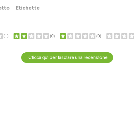
otto
Etichette
(1)
(0)
(0)
Clicca qui per lasciare una recensione