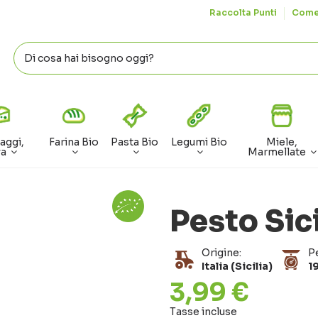
Raccolta Punti
Come
aggi,
Farina Bio
Pasta Bio
Legumi Bio
Miele,
va
Marmellate
Pesto Sic
Origine:
P
Italia (Sicilia)
1
3,99 €
Tasse incluse