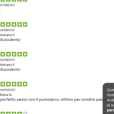
27/08/2021
..
23/08/2021
Adriano F.
Succulento
23/08/2021
Adriano F.
Succulento
Ques
04/05/2021
nost
Elena N.
perfetto pesto con il pomodoro, ottimo per condire paste, ma 
anal
al s
pers