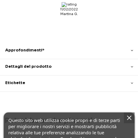
11/02/2022
Martina G.
Approfondimenti*
Dettagli del prodotto
Etichette
Potrebbe anche piacerti
Questo sito web utilizza cookie propri e di terze parti
per migliorare i nostri servizi e mostrarti pubblicità
relativa alle tue preferenze analizzando le tue