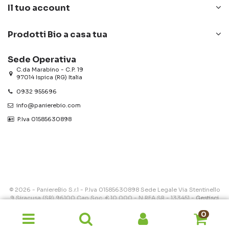
Il tuo account
Prodotti Bio a casa tua
Sede Operativa
C.da Marabino - C.P. 19
97014 Ispica (RG) Italia
0932 955696
info@panierebio.com
‎‎‎‎‎ P.Iva 01585630898
© 2026 - PaniereBio S.r.l - P.Iva 01585630898 Sede Legale Via Stentinello
9 Siracusa (SR) 96100 Cap.Soc. € 10.000 - N.REA SR - 133451 -
Gestisci
Cookie
0