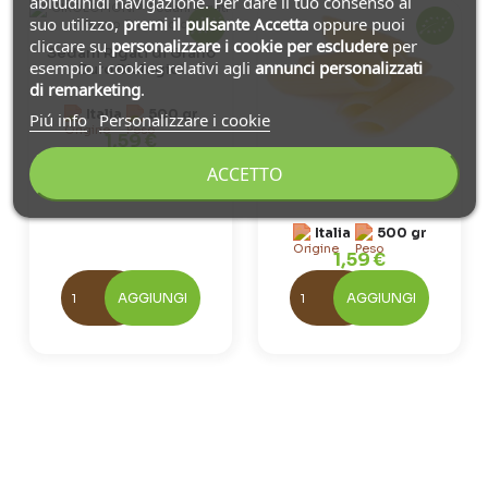
abitudinidi navigazione. Per dare il tuo consenso al
suo utilizzo,
premi il pulsante Accetta
oppure puoi
cliccare su
personalizzare i cookie
per escludere
per
Sedani Rigati di Grano
esempio i cookies relativi agli
annunci personalizzati
Duro Biologici
di remarketing
.
Italia
500 gr
Piú info
Personalizzare i cookie
1,59 €
ACCETTO
Penne Rigate di Grano
Duro Biologiche
Italia
500 gr
1,59 €
AGGIUNGI
AGGIUNGI