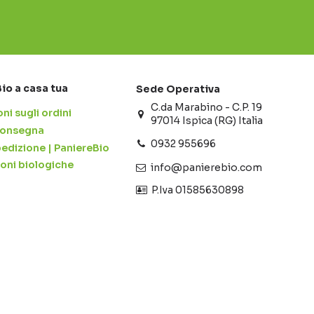
Bio a casa tua
Sede Operativa
C.da Marabino - C.P. 19
ni sugli ordini
97014 Ispica (RG) Italia
 consegna
0932 955696
pedizione | PaniereBio
ioni biologiche
info@panierebio.com
‎‎‎‎‎ P.Iva 01585630898