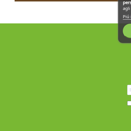
pers
agl
Piú 