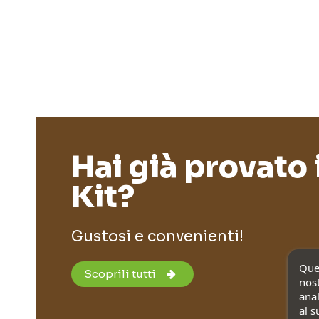
Hai già provato 
Kit?
Gustosi e convenienti!
Ques
Scoprili tutti
nost
anal
al s