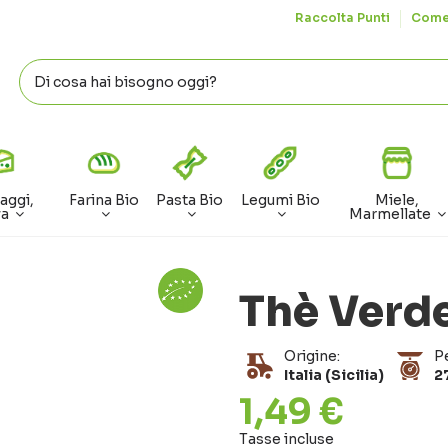
Raccolta Punti
Come
aggi,
Farina Bio
Pasta Bio
Legumi Bio
Miele,
va
Marmellate
Thè Verd
Origine:
P
Italia (Sicilia)
2
1,49 €
Tasse incluse