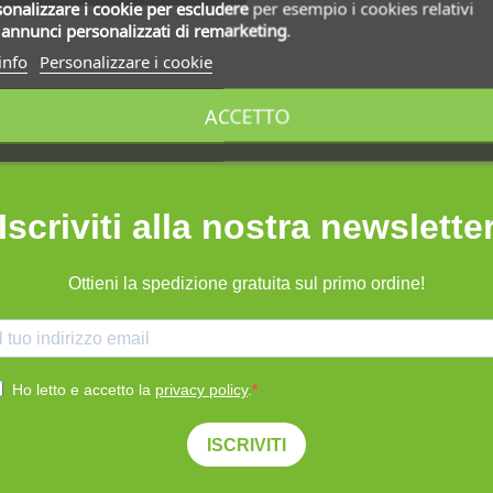
onalizzare i cookie
per escludere
per esempio i cookies relativi
i
annunci personalizzati di remarketing
.
info
Personalizzare i cookie
ACCETTO
Iscriviti alla nostra newslette
Ottieni la spedizione gratuita sul primo ordine!
Ho letto e accetto la
privacy policy
.
ISCRIVITI