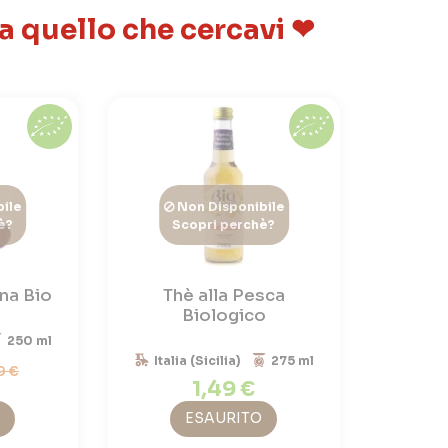
 a quello che cercavi ❤
ile
Non Disponibile
è?
Scopri perchè?
ina Bio
Thè alla Pesca
Biologico
250 ml
Italia (Sicilia)
275 ml
9 €
1,49 €
ESAURITO