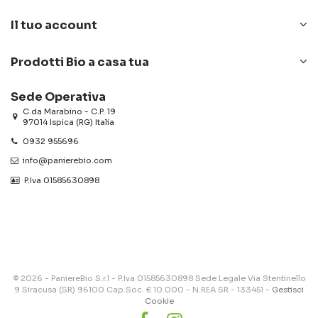
Il tuo account
Prodotti Bio a casa tua
Sede Operativa
C.da Marabino - C.P. 19
97014 Ispica (RG) Italia
0932 955696
info@panierebio.com
‎‎‎‎‎ P.Iva 01585630898
© 2026 - PaniereBio S.r.l - P.Iva 01585630898 Sede Legale Via Stentinello
9 Siracusa (SR) 96100 Cap.Soc. € 10.000 - N.REA SR - 133451 -
Gestisci
Cookie