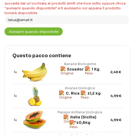
succede dai un'occhiata ai prodotti simili che trovi sotto oppure clicca
"avvisami quando disponibile" e ti avvisiamo noi appena il prodotto
tornerà disponibile.
Questo pacco contiene
Banane Biologiche
Ecuador
1 Kg
1x
2,48 €
Ananas biologica
C. Rica
±1,2 kg
1x
4,99 €
Papaya siciliana biologica
Italia (Sicilia)
1x
4,99 €
±0,6kg