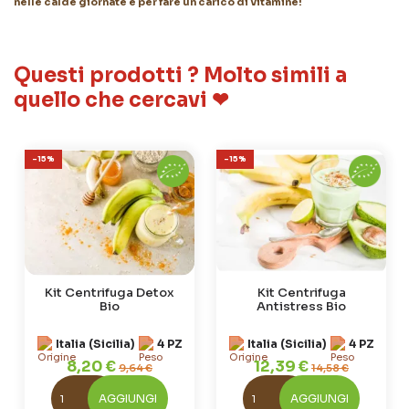
nelle calde giornate e per fare un carico di vitamine!
Questi prodotti ? Molto simili a
quello che cercavi ❤
-15%
-15%
Kit Centrifuga Detox
Kit Centrifuga
Bio
Antistress Bio
Italia (Sicilia)
4 PZ
Italia (Sicilia)
4 PZ
8,20 €
12,39 €
9,64 €
14,58 €
AGGIUNGI
AGGIUNGI