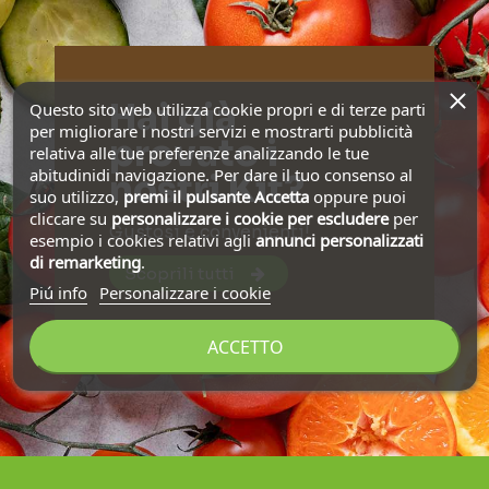
Hai già
Questo sito web utilizza cookie propri e di terze parti
per migliorare i nostri servizi e mostrarti pubblicità
provato i
relativa alle tue preferenze analizzando le tue
abitudinidi navigazione. Per dare il tuo consenso al
nostri Kit?
suo utilizzo,
premi il pulsante Accetta
oppure puoi
cliccare su
personalizzare i cookie
per escludere
per
Gustosi e convenienti!
esempio i cookies relativi agli
annunci personalizzati
di remarketing
.
Scoprili tutti
Piú info
Personalizzare i cookie
ACCETTO