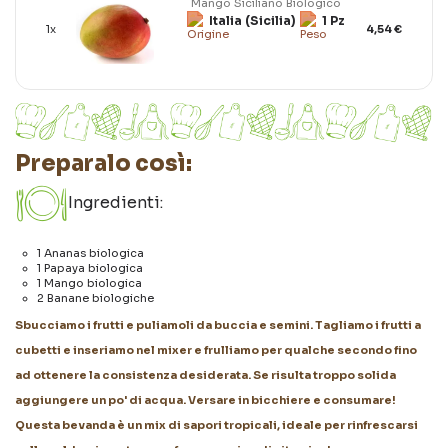
Mango Siciliano Biologico
Italia (Sicilia)
1 Pz
1x
4,54 €
Preparalo così:
Ingredienti:
1 Ananas biologica
1 Papaya biologica
1 Mango biologica
2 Banane biologiche
Sbucciamo i frutti e puliamoli da buccia e semini. Tagliamo i frutti a
cubetti e inseriamo nel mixer e frulliamo per qualche secondo fino
ad ottenere la consistenza desiderata. Se risulta troppo solida
aggiungere un po' di acqua. Versare in bicchiere e consumare!
Questa bevanda è un mix di sapori tropicali, ideale per rinfrescarsi