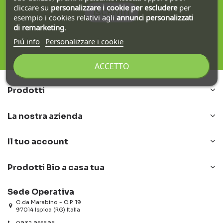
cliccare su
personalizzare i cookie
per escludere
per
ISCRIVITI
esempio i cookies relativi agli
annunci personalizzati
di remarketing
.
Piú info
Personalizzare i cookie
ACCETTO
Prodotti
La nostra azienda
Il tuo account
Prodotti Bio a casa tua
Sede Operativa
C.da Marabino - C.P. 19
97014 Ispica (RG) Italia
0932 955696