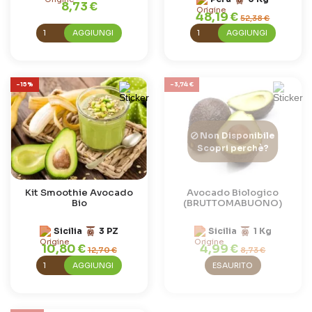
8,73 €
48,19 €
52,38 €
AGGIUNGI
AGGIUNGI
-15%
-3,74 €
Non Disponibile
Scopri perchè?
Kit Smoothie Avocado
Avocado Biologico
Bio
(BRUTTOMABUONO)
Sicilia
3 PZ
Sicilia
1 Kg
10,80 €
4,99 €
12,70 €
8,73 €
AGGIUNGI
ESAURITO