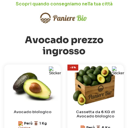
Scopri quando consegniamo nella tua città
Avocado prezzo
ingrosso
-8%
Avocado biologico
Cassetta da 6 KG di
Avocado biologico
Perù
1 Kg
Perù
6 Kg