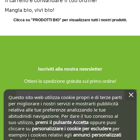
il carrello e convalidare il tuo ordine!
Mangia bio, vivi bio!
Clicca su "PRODOTTI BIO" per visualizzare tutti i nostri prodotti.
Iscriviti alla nostra newsletter
Ottieni la spedizione gratuita sul primo ordine!
Questo sito web utilizza cookie propri e di terze parti
per migliorare i nostri servizi e mostrarti pubblicità
Ho letto e accetto la
privacy policy
.
relativa alle tue preferenze analizzando le tue
abitudinidi navigazione. Per dare il tuo consenso al
suo utilizzo,
premi il pulsante Accetta
oppure puoi
ISCRIVITI
cliccare su
personalizzare i cookie
per escludere
per
esempio i cookies relativi agli
annunci personalizzati