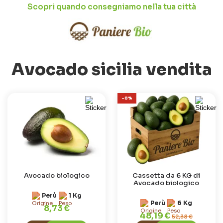
Scopri quando consegniamo nella tua città
Avocado sicilia vendita
-8%
Avocado biologico
Cassetta da 6 KG di
Avocado biologico
Perù
1 Kg
Perù
6 Kg
8,73 €
48,19 €
52,38 €