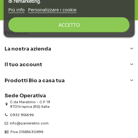
di remarketing
.
Piú info
Personalizzare i cookie
ACCETTO
Prodotti
La nostra azienda
Il tuo account
Prodotti Bio a casa tua
Sede Operativa
C.da Marabino - C.P. 19
97014 Ispica (RG) Italia
0932 955696
info@panierebio.com
‎‎‎‎‎ P.Iva 01585630898