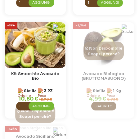
AGGIUNGI
AGGIUNGI
-15%
-3,74 €
Non Disponibile
Scopri perchè?
Kit Smoothie Avocado
Avocado Biologico
Bio
(BRUTTOMABUONO)
Sicilia
3 PZ
Sicilia
1 Kg
10,80 €
4,99 €
12,70 €
8,73 €
AGGIUNGI
ESAURITO
Non Disponibile
Scopri perchè?
-1,24 €
Avocado Siciliano