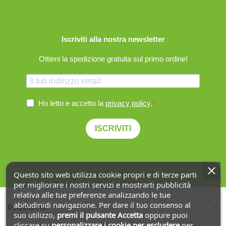
Iscriviti alla nostra newsletter
Ottieni la spedizione gratuita sul primo ordine!
Ho letto e accetto la
privacy policy
.
ISCRIVITI
Questo sito web utilizza cookie propri e di terze parti
per migliorare i nostri servizi e mostrarti pubblicità
relativa alle tue preferenze analizzando le tue
abitudinidi navigazione. Per dare il tuo consenso al
Prodotti
suo utilizzo,
premi il pulsante Accetta
oppure puoi
cliccare su
personalizzare i cookie
per escludere
per