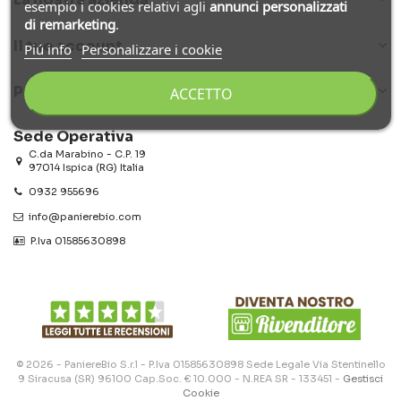
esempio i cookies relativi agli
annunci personalizzati
di remarketing
.
Il tuo account
Piú info
Personalizzare i cookie
Prodotti Bio a casa tua
ACCETTO
Sede Operativa
C.da Marabino - C.P. 19
97014 Ispica (RG) Italia
0932 955696
info@panierebio.com
‎‎‎‎‎ P.Iva 01585630898
© 2026 - PaniereBio S.r.l - P.Iva 01585630898 Sede Legale Via Stentinello
9 Siracusa (SR) 96100 Cap.Soc. € 10.000 - N.REA SR - 133451 -
Gestisci
Cookie