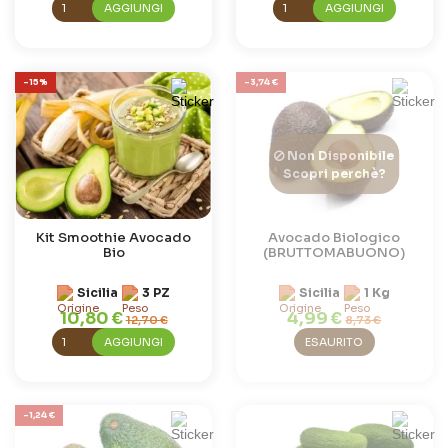
AGGIUNGI
AGGIUNGI
-15%
-3,74 €
Non Disponibile
Scopri perchè?
Kit Smoothie Avocado
Avocado Biologico
Bio
(BRUTTOMABUONO)
Sicilia
3 PZ
Sicilia
1 Kg
10,80 €
4,99 €
12,70 €
8,73 €
AGGIUNGI
ESAURITO
-1,24 €