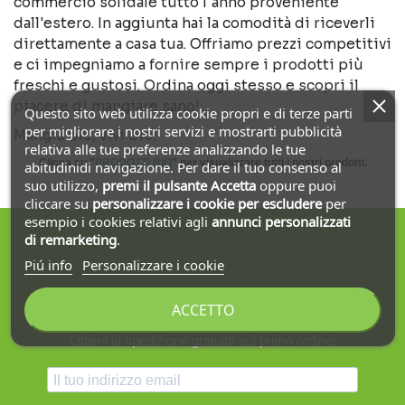
commercio solidale tutto l'anno proveniente
dall'estero. In aggiunta hai la comodità di riceverli
direttamente a casa tua. Offriamo prezzi competitivi
e ci impegniamo a fornire sempre i prodotti più
freschi e gustosi. Ordina oggi stesso e scopri il
piacere di mangiare sano!
Questo sito web utilizza cookie propri e di terze parti
per migliorare i nostri servizi e mostrarti pubblicità
Mangia bio, vivi bio!
relativa alle tue preferenze analizzando le tue
Clicca su "
PRODOTTI BIO
" per visualizzare tutti i nostri prodotti.
abitudinidi navigazione. Per dare il tuo consenso al
suo utilizzo,
premi il pulsante Accetta
oppure puoi
cliccare su
personalizzare i cookie
per escludere
per
esempio i cookies relativi agli
annunci personalizzati
di remarketing
.
Piú info
Personalizzare i cookie
Iscriviti alla nostra newsletter
ACCETTO
Ottieni la spedizione gratuita sul primo ordine!