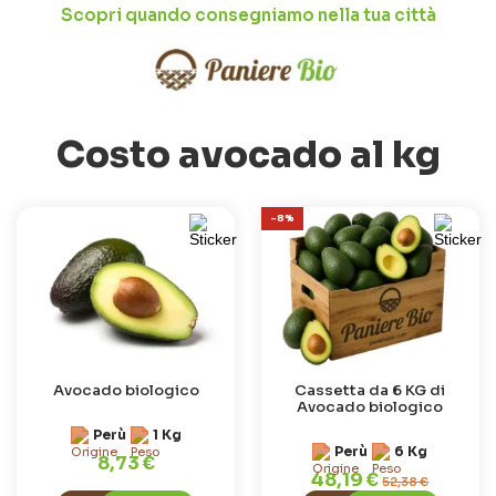
Scopri quando consegniamo nella tua città
Costo avocado al kg
-8%
Avocado biologico
Cassetta da 6 KG di
Avocado biologico
Perù
1 Kg
Perù
6 Kg
8,73 €
48,19 €
52,38 €