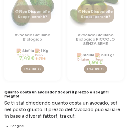
Non Disponibile
Non Disponibile
Scopri perchè?
Scopri perchè?
Avocado Siciliano
Avocado Siciliano
Biologico
Biologico PICCOLO
SENZA SEME
Sicilia
1 Kg
Sicilia
500 gr
7,49 €
8,73 €
1,99 €
ESAURITO
ESAURITO
Quanto costa un avocado? Scopri il prezzo e scegli il
meglio!
Se ti stai chiedendo quanto costa un avocado, sei
nel posto giusto. Il prezzo dell'avocado può variare
in base a diversi fattori, tra cui:
l'origine,