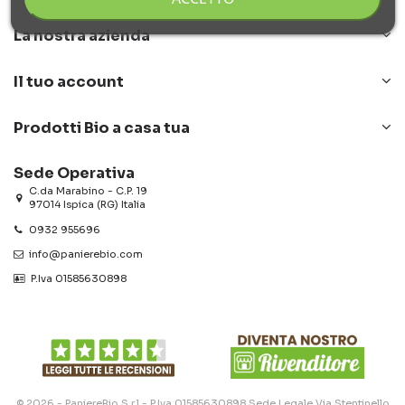
La nostra azienda
Il tuo account
Prodotti Bio a casa tua
Sede Operativa
C.da Marabino - C.P. 19
97014 Ispica (RG) Italia
0932 955696
info@panierebio.com
‎‎‎‎‎ P.Iva 01585630898
© 2026 - PaniereBio S.r.l - P.Iva 01585630898 Sede Legale Via Stentinello