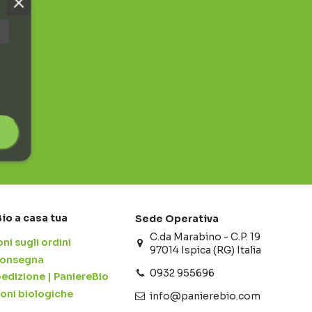
Bio a casa tua
Sede Operativa
C.da Marabino - C.P. 19
ni sugli ordini
97014 Ispica (RG) Italia
 consegna
0932 955696
pedizione | PaniereBio
ioni biologiche
info@panierebio.com