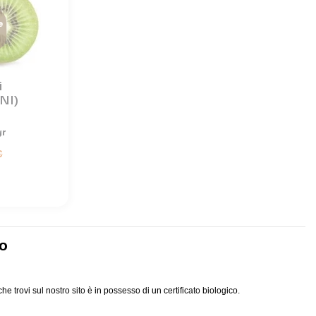
e
i
NI)
gr
€
io
he trovi sul nostro sito è in possesso di un certificato biologico.