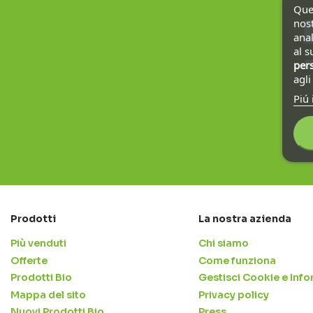
Ques
nost
anal
al s
pers
agl
Piú 
Prodotti
La nostra azienda
Più venduti
Chi siamo
Offerte
Come funziona
Prodotti Bio
Gestisci Cookie e Info
Mappa del sito
Privacy policy
Nuovi Prodotti Bio
Press