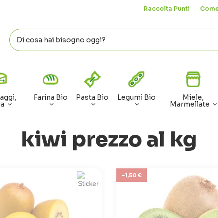
Raccolta Punti
Come
aggi,
Farina Bio
Pasta Bio
Legumi Bio
Miele,
va
Marmellate
kiwi prezzo al kg
-1,50 €