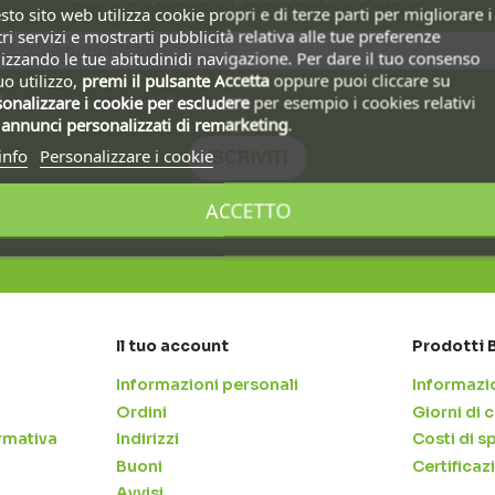
to sito web utilizza cookie propri e di terze parti per migliorare i
ri servizi e mostrarti pubblicità relativa alle tue preferenze
izzando le tue abitudinidi navigazione. Per dare il tuo consenso
uo utilizzo,
premi il pulsante Accetta
oppure puoi cliccare su
onalizzare i cookie
per escludere
per esempio i cookies relativi
Ho letto e accetto la
privacy policy
.
i
annunci personalizzati di remarketing
.
info
Personalizzare i cookie
ISCRIVITI
ACCETTO
Il tuo account
Prodotti 
Informazioni personali
Informazio
Ordini
Giorni di
rmativa
Indirizzi
Costi di s
Buoni
Certificaz
Avvisi