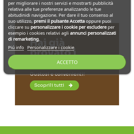
per migliorare i nostri servizi e mostrarti pubblicità
relativa alle tue preferenze analizzando le tue
abitudinidi navigazione. Per dare il tuo consenso al
suo utilizzo,
premi il pulsante Accetta
oppure puoi
cliccare su
personalizzare i cookie
per escludere
per
esempio i cookies relativi agli
annunci personalizzati
di remarketing
.
Hai già
Piú info
Personalizzare i cookie
provato i
nostri Kit?
ACCETTO
Gustosi e convenienti!
Scoprili tutti