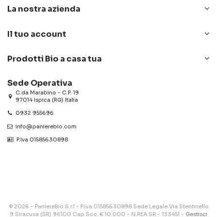
La nostra azienda
Il tuo account
Prodotti Bio a casa tua
Sede Operativa
C.da Marabino - C.P. 19
97014 Ispica (RG) Italia
0932 955696
info@panierebio.com
‎‎‎‎‎ P.Iva 01585630898
© 2026 - PaniereBio S.r.l - P.Iva 01585630898 Sede Legale Via Stentinello
9 Siracusa (SR) 96100 Cap.Soc. € 10.000 - N.REA SR - 133451 -
Gestisci