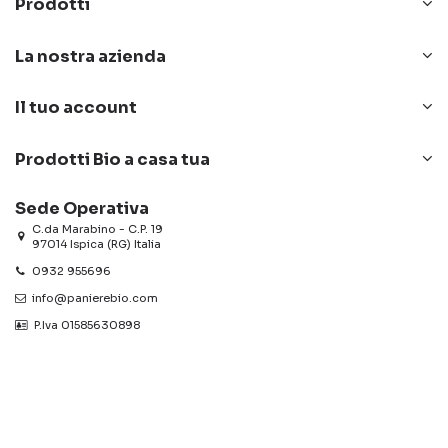
Prodotti
La nostra azienda
Il tuo account
Prodotti Bio a casa tua
Sede Operativa
C.da Marabino - C.P. 19
97014 Ispica (RG) Italia
0932 955696
info@panierebio.com
‎‎‎‎‎ P.Iva 01585630898