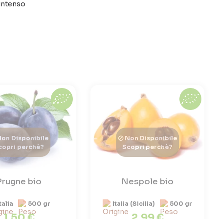
 intenso
on Disponibile
Non Disponibile
copri perchè?
Scopri perchè?
Prugne bio
Nespole bio
talia
500 gr
Italia (Sicilia)
500 gr
1,50 €
2,99 €