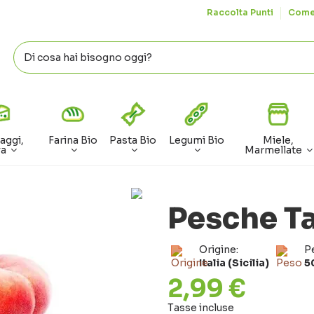
Raccolta Punti
Come
aggi,
Farina Bio
Pasta Bio
Legumi Bio
Miele,
va
Marmellate
Pesche T
Origine:
P
Italia (Sicilia)
5
2,99 €
Tasse incluse