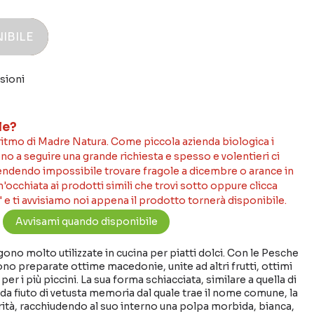
IBILE
sioni
le?
 ritmo di Madre Natura. Come piccola azienda biologica i
no a seguire una grande richiesta e spesso e volentieri ci
rendendo impossibile trovare fragole a dicembre o arance in
occhiata ai prodotti simili che trovi sotto oppure clicca
 e ti avvisiamo noi appena il prodotto tornerà disponibile.
no molto utilizzate in cucina per piatti dolci. Con le Pesche
no preparate ottime macedonie, unite ad altri frutti, ottimi
per i più piccini. La sua forma schiacciata, similare a quella di
 da fiuto di vetusta memoria dal quale trae il nome comune, la
arità, racchiudendo al suo interno una polpa morbida, bianca,