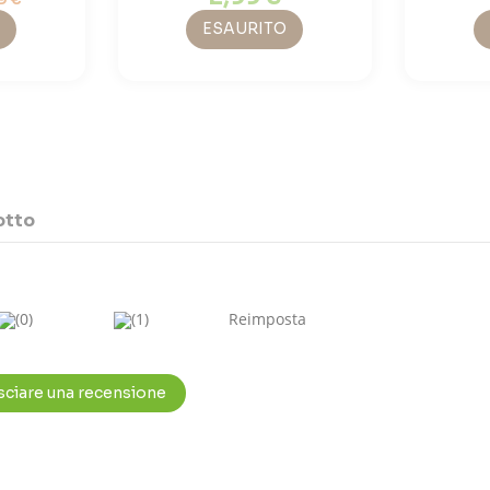
ESAURITO
otto
(0)
(1)
Reimposta
asciare una recensione