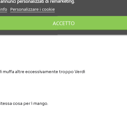
i
annunci personalizzati di remarketing
.
info
Personalizzare i cookie
ACCETTO
i muffa altre eccessivamente troppo Verdi
 Stessa cosa per i mango.