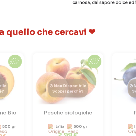
carnosa, dal sapore dolce ed
 a quello che cercavi ❤
ile
Non Disponibile
N
è?
Scopri perchè?
S
ne Bio
Pesche biologiche
500 gr
Italia
500 gr
I
2,99 €
9 €