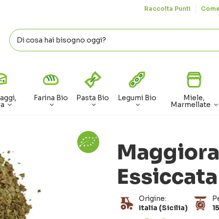
Raccolta Punti
Come
aggi,
Farina Bio
Pasta Bio
Legumi Bio
Miele,
va
Marmellate
Maggiora
Essiccata
Origine:
P
Italia (Sicilia)
15