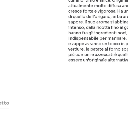
cumino, timo e anice. Origina
attualmente molto diffusa an
cresce forte e vigorosa. Ha u
di quello dell'origano, erba a
sapore. Il suo aroma si abbin
intenso, dalla ricotta fino al
hanno fra gli ingredienti noci
Indispensabile per marinare, 
e zuppe avranno un tocco in p
verdure, le patate al forno sop
più comuni e azzeccati è quello
essere un’originale alternativa
otto