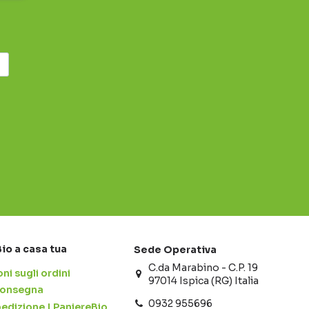
Bio a casa tua
Sede Operativa
C.da Marabino - C.P. 19
ni sugli ordini
97014 Ispica (RG) Italia
 consegna
0932 955696
pedizione | PaniereBio