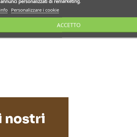
i
annunci personalizzati di remarketing
.
info
Personalizzare i cookie
ACCETTO
i nostri