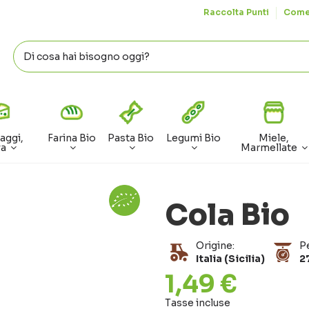
Raccolta Punti
Come
aggi,
Farina Bio
Pasta Bio
Legumi Bio
Miele,
va
Marmellate
Cola Bio
Origine:
P
Italia (Sicilia)
2
1,49 €
Tasse incluse