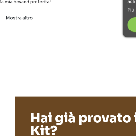
agl
la mia bevand preferita!
Piú 
Mostra altro
Hai già provato 
Kit?