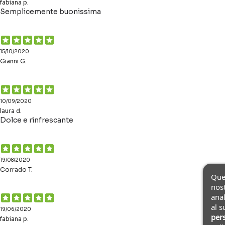
fabiana p.
Semplicemente buonissima
15/10/2020
Gianni G.
10/09/2020
laura d.
Dolce e rinfrescante
19/08/2020
Corrado T.
Ques
nost
anal
al s
19/06/2020
pers
fabiana p.