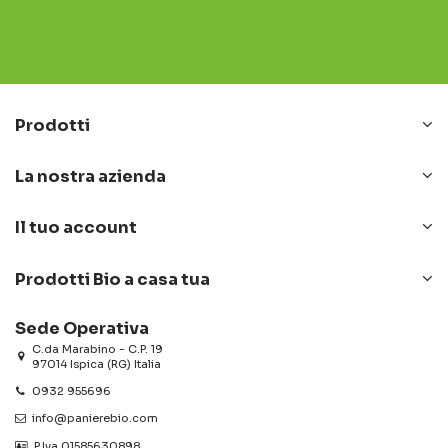
Prodotti
La nostra azienda
Il tuo account
Prodotti Bio a casa tua
Sede Operativa
C.da Marabino - C.P. 19
97014 Ispica (RG) Italia
0932 955696
info@panierebio.com
‎‎‎‎‎ P.Iva 01585630898