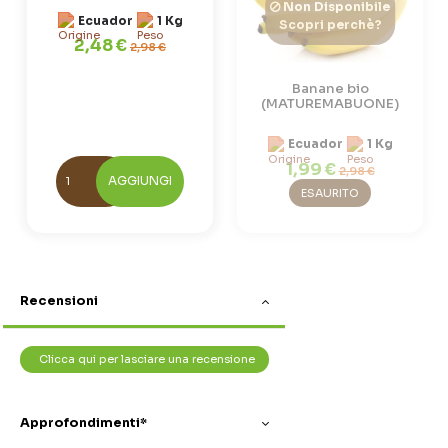
Non Disponibile
Ecuador
1 Kg
Scopri perchè?
2,48 €
2,98 €
Banane bio
(MATUREMABUONE)
Ecuador
1 Kg
1,99 €
2,98 €
AGGIUNGI
ESAURITO
Recensioni
Clicca qui per lasciare una recensione
Approfondimenti*