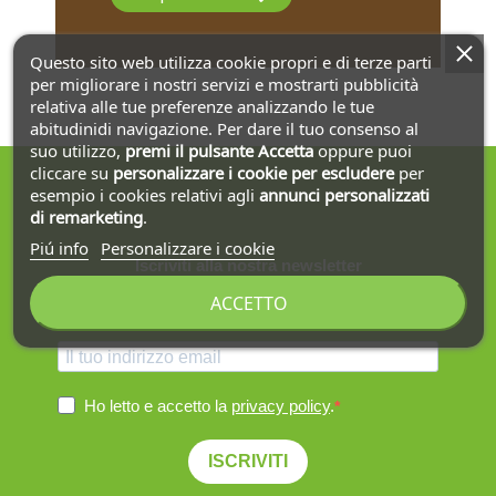
Questo sito web utilizza cookie propri e di terze parti
per migliorare i nostri servizi e mostrarti pubblicità
relativa alle tue preferenze analizzando le tue
abitudinidi navigazione. Per dare il tuo consenso al
suo utilizzo,
premi il pulsante Accetta
oppure puoi
cliccare su
personalizzare i cookie
per escludere
per
esempio i cookies relativi agli
annunci personalizzati
di remarketing
.
Piú info
Personalizzare i cookie
Iscriviti alla nostra newsletter
ACCETTO
Ottieni la spedizione gratuita sul primo ordine!
Ho letto e accetto la
privacy policy
.
ISCRIVITI